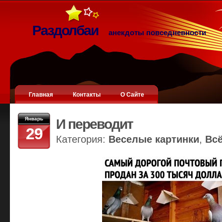
Раздолбаи
анекдоты повседневности
Главная
Контакты
О Сайте
Январь
И переводит
29
Категория:
Веселые картинки
,
Вс