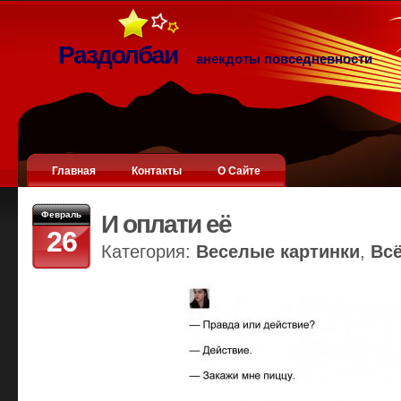
Раздолбаи
анекдоты повседневности
Главная
Контакты
О Сайте
Февраль
И оплати её
26
Категория:
Веселые картинки
,
Вс