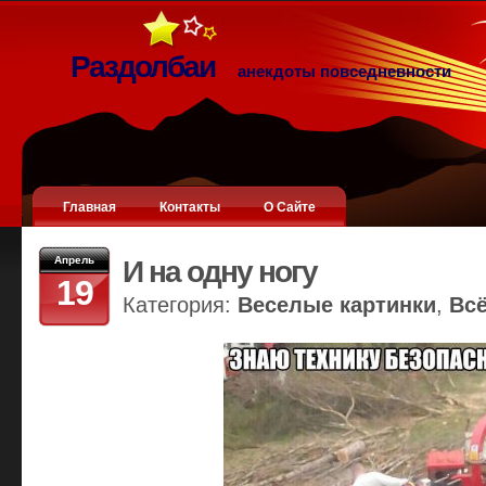
Раздолбаи
анекдоты повседневности
Главная
Контакты
О Сайте
Апрель
И на одну ногу
19
Категория:
Веселые картинки
,
Вс