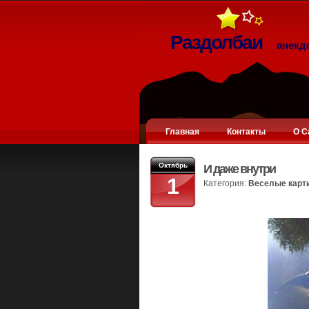
Раздолбаи
анекд
Главная
Контакты
О С
Октябрь
И даже внутри
1
Категория:
Веселые карт