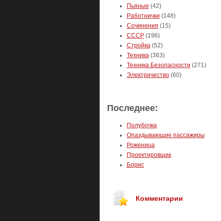
Пьяные
(42)
Работнички
(148)
Сочинения
(15)
СССР
(196)
Стройка
(52)
Техника
(363)
Техника Безопасности
(271)
Электричество
(60)
Последнее:
Полубочка
Опаздывающие пассажиры
Роженица
Проектировщик
Борис
Комментарии