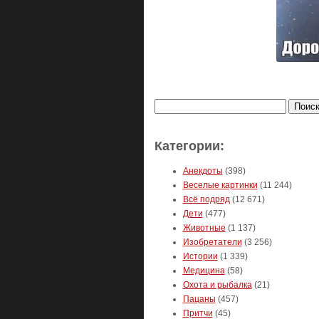
Найти:
Категории:
Анекдоты
(398)
Веселые картинки
(11 244)
Всё подряд
(12 671)
Дети
(477)
Животные
(1 137)
Изобретатели
(3 256)
Истории
(1 339)
Медицина
(58)
Охота и рыбалка
(21)
Пацаны
(457)
Притчи
(45)