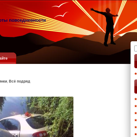
оты повседневности
Н
айте
инки
,
Всё подряд