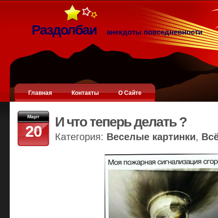
Раздолбаи
анекдоты повседневности
Главная
Контакты
О Сайте
Март
И что теперь делать ?
20
Категория:
Веселые картинки
,
Вс