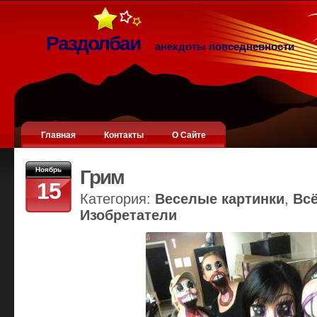
Раздолбаи
анекдоты повседневности
Главная
Контакты
О Сайте
Ноябрь
Грим
15
Категория:
Веселые картинки
,
Вс
Изобретатели