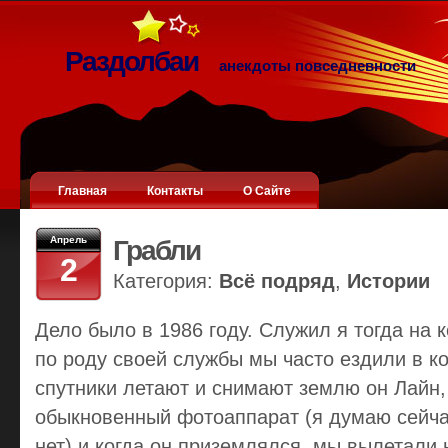
Раздолбаи
анекдоты повседневности
Главная
Контакты
О Сайте
Апрель
Грабли
2
Категория:
Всё подряд
,
Истории
Дело было в 1986 году. Служил я тогда на 
по роду своей службы мы часто ездили в к
спутники летают и снимают землю он Лайн,
обыкновенный фотоаппарат (я думаю сейчас
нет) и когда он приземлялся, мы вылетали 