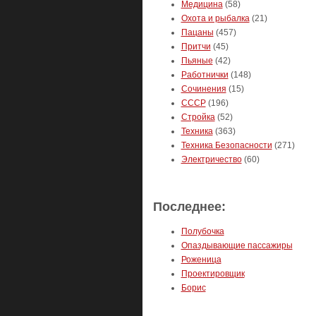
Медицина
(58)
Охота и рыбалка
(21)
Пацаны
(457)
Притчи
(45)
Пьяные
(42)
Работнички
(148)
Сочинения
(15)
СССР
(196)
Стройка
(52)
Техника
(363)
Техника Безопасности
(271)
Электричество
(60)
Последнее:
Полубочка
Опаздывающие пассажиры
Роженица
Проектировщик
Борис