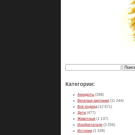
Найти:
Категории:
Анекдоты
(398)
Веселые картинки
(11 244)
Всё подряд
(12 671)
Дети
(477)
Животные
(1 137)
Изобретатели
(3 256)
Истории
(1 339)