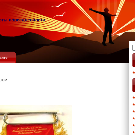
оты повседневности
Н
айте
ССР