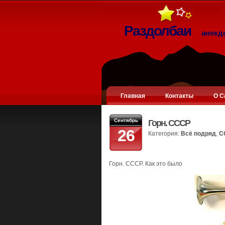
Раздолбаи
анекд
Главная
Контакты
О С
Сентябрь
Горн. СССР
26
Категория:
Всё подряд
,
С
Горн. СССР. Как это было