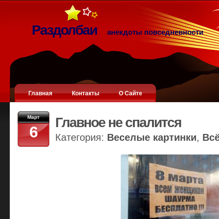
Раздолбаи
анекдоты повседневности
Главная
Контакты
О Сайте
Март
Главное не спалится
6
Категория:
Веселые картинки
,
Вс