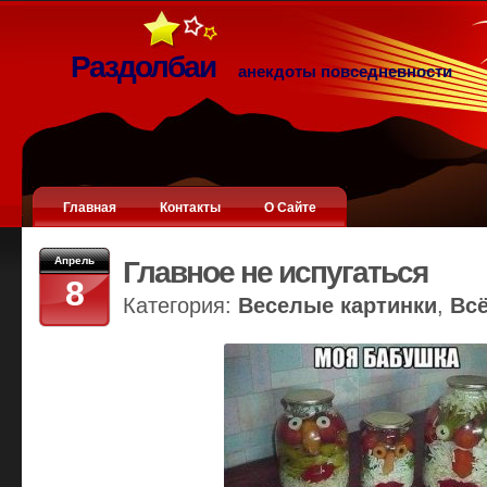
Раздолбаи
анекдоты повседневности
Главная
Контакты
О Сайте
Апрель
Главное не испугаться
8
Категория:
Веселые картинки
,
Вс