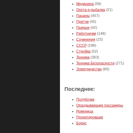
Медицина
(58)
Охота и рыбалка
(21)
Пацаны
(457)
Притчи
(45)
Пьяные
(42)
Работнички
(148)
Сочинения
(15)
СССР
(196)
Стройка
(52)
Техника
(363)
Техника Безопасности
(271)
Электричество
(60)
Последнее:
Полубочка
Опаздывающие пассажиры
Роженица
Проектировщик
Борис