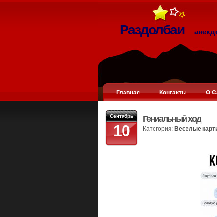
Раздолбаи
анекд
Главная
Контакты
О С
Сентябрь
Гениальный ход
10
Категория:
Веселые карт