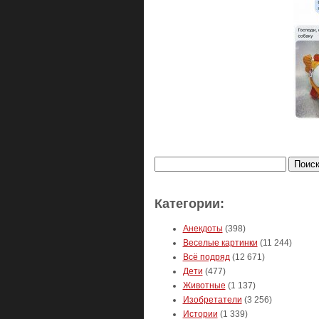
Найти:
Категории:
Анекдоты
(398)
Веселые картинки
(11 244)
Всё подряд
(12 671)
Дети
(477)
Животные
(1 137)
Изобретатели
(3 256)
Истории
(1 339)