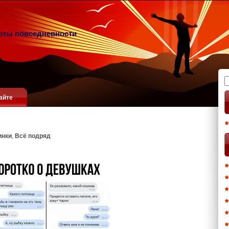
оты повседневности
Н
айте
инки
,
Всё подряд