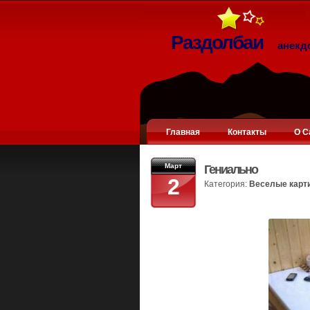
Раздолбаи
анекд
Главная
Контакты
О С
Март
Гениально
2
Категория:
Веселые карт