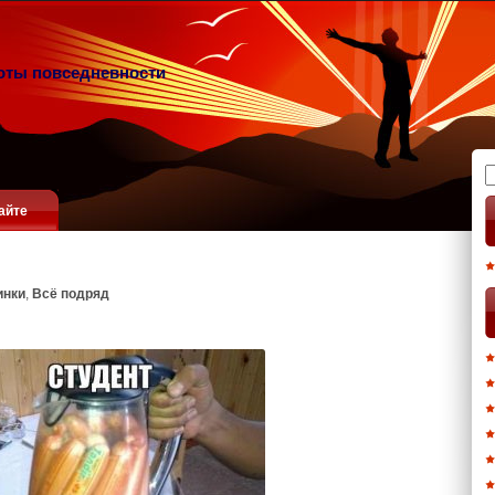
оты повседневности
Н
айте
инки
,
Всё подряд