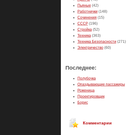
Пьяные
(42)
Работнички
(148)
Сочинения
(15)
СССР
(196)
Стройка
(52)
Техника
(363)
Техника Безопасности
(271)
Электричество
(60)
Последнее:
Полубочка
Опаздывающие пассажиры
Роженица
Проектировщик
Борис
Комментарии