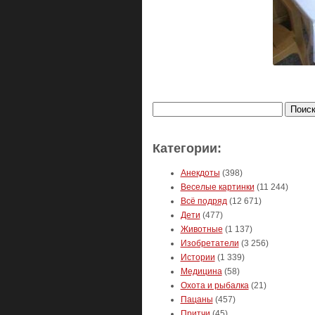
Найти:
Категории:
Анекдоты
(398)
Веселые картинки
(11 244)
Всё подряд
(12 671)
Дети
(477)
Животные
(1 137)
Изобретатели
(3 256)
Истории
(1 339)
Медицина
(58)
Охота и рыбалка
(21)
Пацаны
(457)
Притчи
(45)