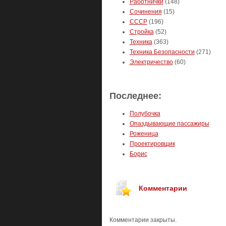
Работнички
(148)
Сочинения
(15)
СССР
(196)
Стройка
(52)
Техника
(363)
Техника Безопасности
(271)
Электричество
(60)
Последнее:
Полубочка
Опаздывающие пассажиры
Роженица
Проектировщик
Борис
Комментарии
Комментарии закрыты.