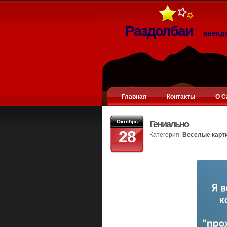
Раздолбаи
анекд
Главная
Контакты
О С
Октябрь
Гениально
28
Категория:
Веселые карт