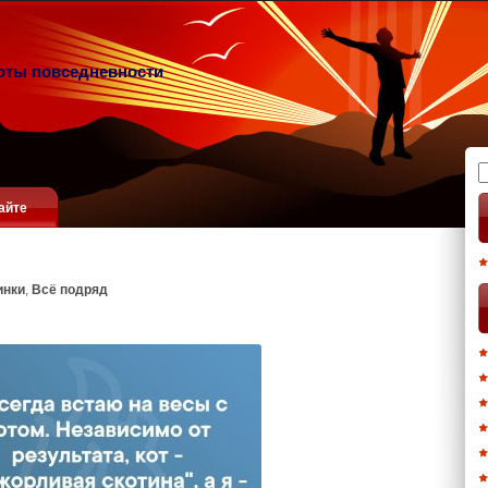
оты повседневности
Н
айте
инки
,
Всё подряд