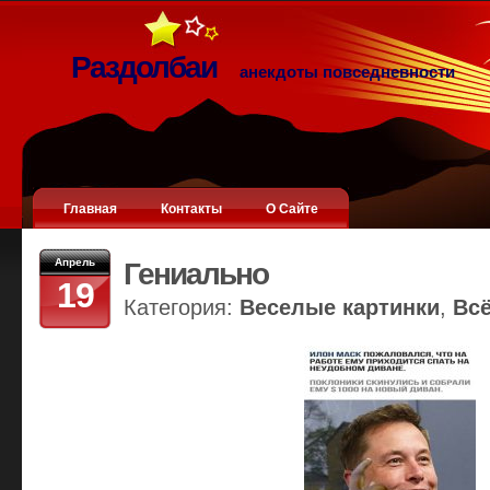
Раздолбаи
анекдоты повседневности
Главная
Контакты
О Сайте
Апрель
Гениально
19
Категория:
Веселые картинки
,
Вс