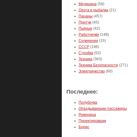
Медицина
(58)
Охота и рыбалка
(21)
Пацаны
(457)
Притчи
(45)
Пьяные
(42)
Работнички
(148)
Сочинения
(15)
СССР
(196)
Стройка
(52)
Техника
(363)
Техника Безопасности
(271)
Электричество
(60)
Последнее:
Полубочка
Опаздывающие пассажиры
Роженица
Проектировщик
Борис