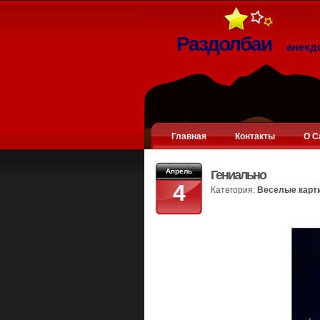
Раздолбаи
анекд
Главная
Контакты
О С
Апрель
Гениально
4
Категория:
Веселые карт