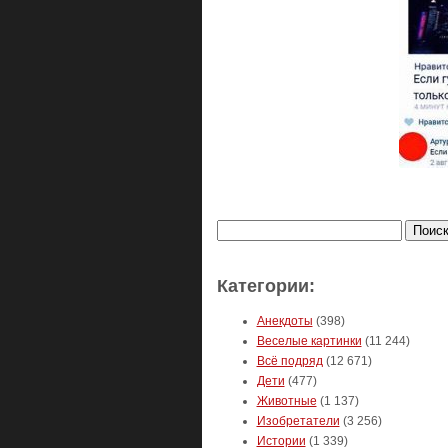
Найти:
Категории:
Анекдоты
(398)
Веселые картинки
(11 244)
Всё подряд
(12 671)
Дети
(477)
Животные
(1 137)
Изобретатели
(3 256)
Истории
(1 339)