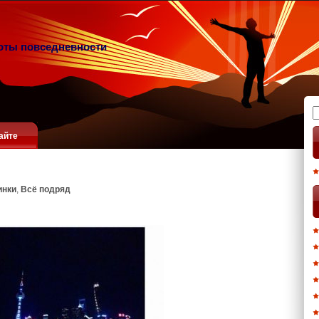
оты повседневности
Н
айте
инки
,
Всё подряд