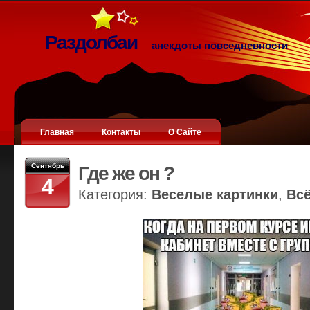
Раздолбаи
анекдоты повседневности
Главная
Контакты
О Сайте
Сентябрь
Где же он ?
4
Категория:
Веселые картинки
,
Вс