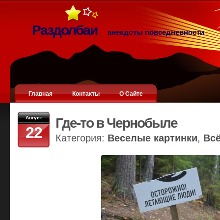
Раздолбаи
анекдоты повседневности
Главная
Контакты
О Сайте
Август
Где-то в Чернобыле
22
Категория:
Веселые картинки
,
Вс