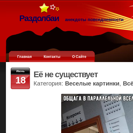
Раздолбаи
анекдоты повседневности
Главная
Контакты
О Сайте
Июнь
Её не существует
18
Категория:
Веселые картинки
,
Вс