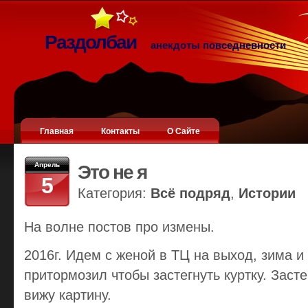
Раздолбаи
анекдоты повседневности
Главная
Контакты
О Сайте
Апрель
Это не я
5
Категория:
Всё подряд
,
Истории
На волне постов про измены.
2016г. Идем с женой в ТЦ на выход, зима 
притормозил чтобы застегнуть куртку. Заст
вижу картину.