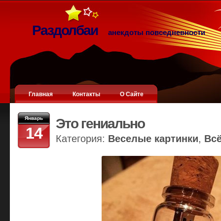
Раздолбаи
анекдоты повседневности
Главная
Контакты
О Сайте
Январь
Это гениально
14
Категория:
Веселые картинки
,
Вс