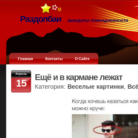
Раздолбаи
анекдоты повседневности
Главная
Контакты
О Сайте
Апрель
Ещё и в кармане лежат
15
Категория:
Веселые картинки
,
Вс