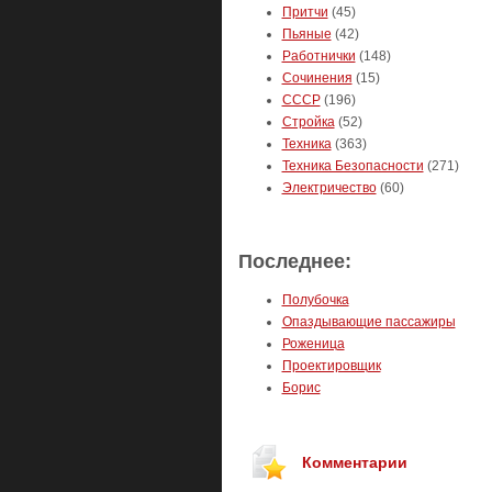
Притчи
(45)
Пьяные
(42)
Работнички
(148)
Сочинения
(15)
СССР
(196)
Стройка
(52)
Техника
(363)
Техника Безопасности
(271)
Электричество
(60)
Последнее:
Полубочка
Опаздывающие пассажиры
Роженица
Проектировщик
Борис
Комментарии