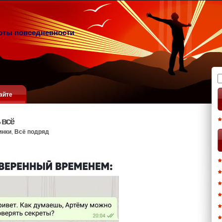
оты повседневности
Н
айте
 всё
инки
,
Всё подряд