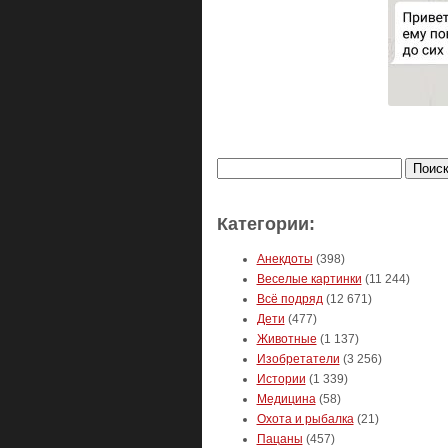
Найти:
Категории:
Анекдоты
(398)
Веселые картинки
(11 244)
Всё подряд
(12 671)
Дети
(477)
Животные
(1 137)
Изобретатели
(3 256)
Истории
(1 339)
Медицина
(58)
Охота и рыбалка
(21)
Пацаны
(457)