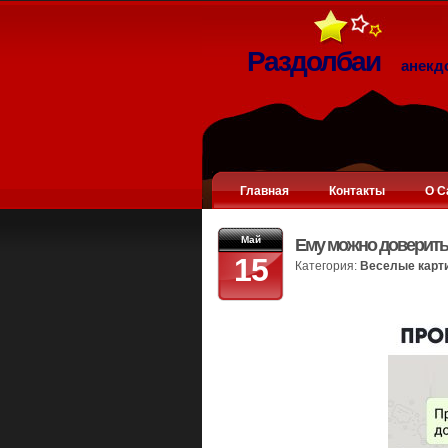
Раздолбаи
анекд
Главная
Контакты
О С
Май
Ему можно доверить
15
Категория:
Веселые карт