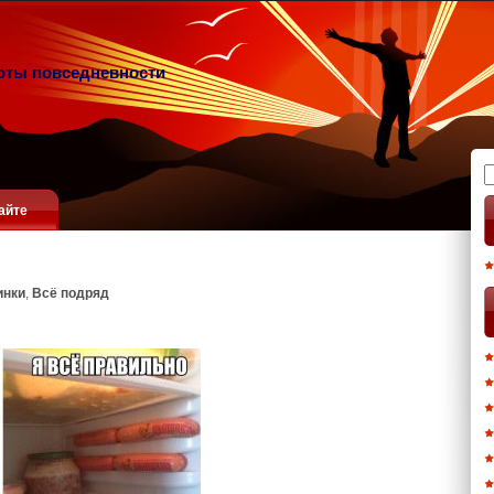
оты повседневности
Н
айте
инки
,
Всё подряд