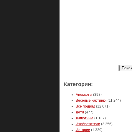
Найти:
Категории:
Анекдоты
(398)
Веселые картинки
(11 244)
Всё подряд
(12 671)
Дети
(477)
Животные
(1 137)
Изобретатели
(3 256)
Истории
(1 339)