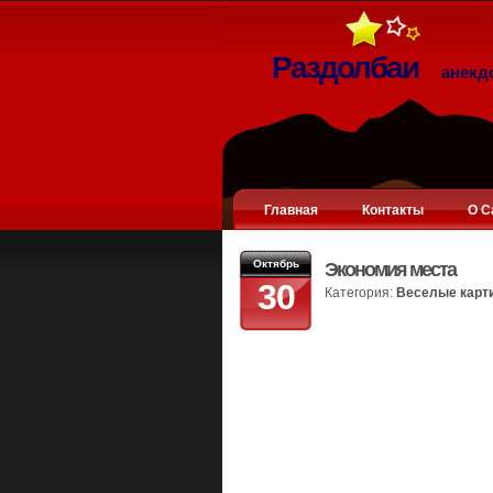
Раздолбаи
анекд
Главная
Контакты
О С
Октябрь
Экономия места
30
Категория:
Веселые карт