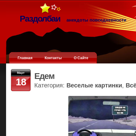
Раздолбаи
анекдоты повседневности
Главная
Контакты
О Сайте
Март
Едем
18
Категория:
Веселые картинки
,
Вс