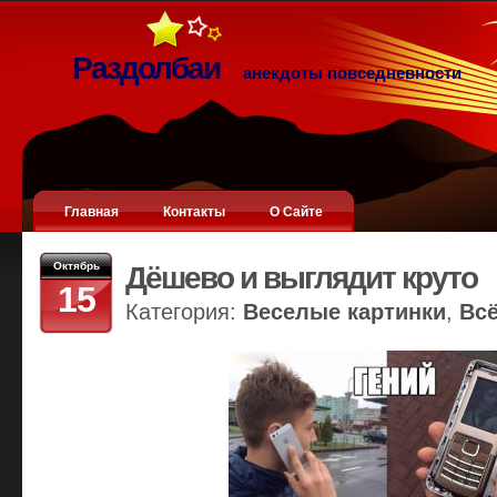
Раздолбаи
анекдоты повседневности
Главная
Контакты
О Сайте
Октябрь
Дёшево и выглядит круто
15
Категория:
Веселые картинки
,
Вс