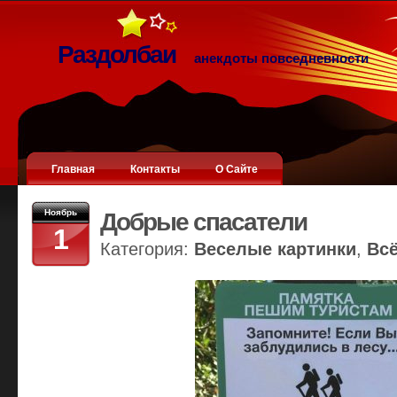
Раздолбаи
анекдоты повседневности
Главная
Контакты
О Сайте
Ноябрь
Добрые спасатели
1
Категория:
Веселые картинки
,
Вс