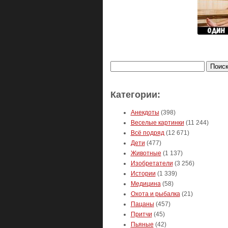
Найти:
Категории:
Анекдоты
(398)
Веселые картинки
(11 244)
Всё подряд
(12 671)
Дети
(477)
Животные
(1 137)
Изобретатели
(3 256)
Истории
(1 339)
Медицина
(58)
Охота и рыбалка
(21)
Пацаны
(457)
Притчи
(45)
Пьяные
(42)