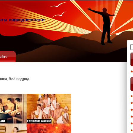
оты повседневности
Н
айте
инки
,
Всё подряд