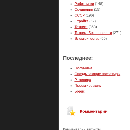
Работнички
(148)
Сочинения
(15)
СССР
(196)
Стройка
(52)
Техника
(363)
Техника Безопасности
(271)
Электричество
(60)
Последнее:
Полубочка
Опаздывающие пассажиры
Роженица
Проектировщик
Борис
Комментарии
Комментарии закрыты.