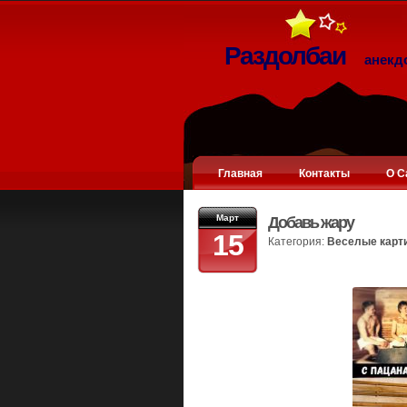
Раздолбаи
анекд
Главная
Контакты
О С
Март
Добавь жару
15
Категория:
Веселые карт