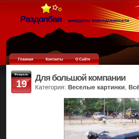
Раздолбаи
анекдоты повседневности
Главная
Контакты
О Сайте
Февраль
Для большой компании
19
Категория:
Веселые картинки
,
Вс