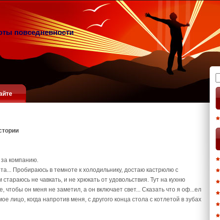
оты повседневности
Н
айте
стории
 за компанию.
хота... Пробираюсь в темноте к холодильнику, достаю кастрюлю с
м стараюсь не чавкать, и не хрюкать от удовольствия. Тут на кухню
чтобы он меня не заметил, а он включает свет... Сказать что я оф...ел
ое лицо, когда напротив меня, с другого конца стола с котлетой в зубах