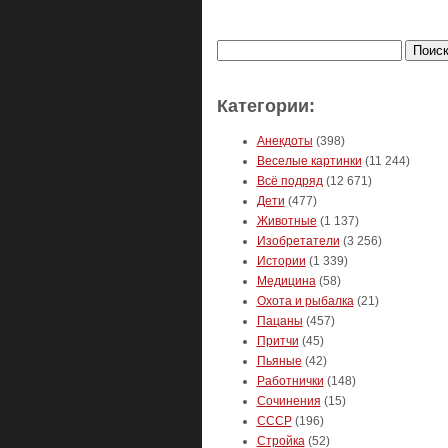
Найти:
Категории:
Анекдоты
(398)
Веселые картинки
(11 244)
Всё подряд
(12 671)
Дети
(477)
Животные
(1 137)
Изобретатели
(3 256)
Истории
(1 339)
Медицина
(58)
Охота и рыбалка
(21)
Пацаны
(457)
Притчи
(45)
Пьяные
(42)
Работнички
(148)
Сочинения
(15)
СССР
(196)
Стройка
(52)