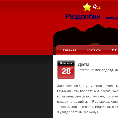
Раздолбаи
анекд
Главная
Контакты
О С
Февраль
Диета
28
Категория:
Всё подряд
,
И
Жена села на диету, ну, и мне пришлось
Глубокая ночь, все спят, а мне жрать о
котлетами, сажусь за стол и ем, при это
выходит старший сын. Я затаил дыхание, 
— это ничего не сказать. Видели бы вы м
я увидел застывшую жену!!