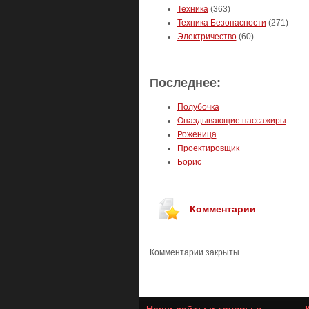
Техника
(363)
Техника Безопасности
(271)
Электричество
(60)
Последнее:
Полубочка
Опаздывающие пассажиры
Роженица
Проектировщик
Борис
Комментарии
Комментарии закрыты.
Наши сайты и группы в