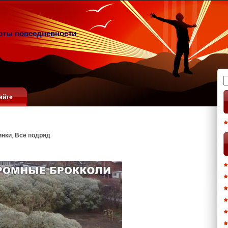
оты повседневности
Н
айте
инки
,
Всё подряд