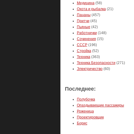
Медицина
(58)
Охота и рыбалка
(21)
Пацаны
(457)
Притчи
(45)
Пьяные
(42)
Работнички
(148)
Сочинения
(15)
СССР
(196)
Стройка
(52)
Техника
(363)
Техника Безопасности
(271)
Электричество
(60)
Последнее:
Полубочка
Опаздывающие пассажиры
Роженица
Проектировщик
Борис