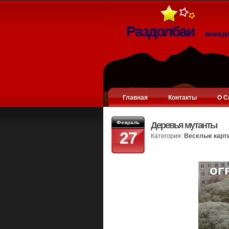
Раздолбаи
анекд
Главная
Контакты
О С
Февраль
Деревья мутанты
27
Категория:
Веселые карт