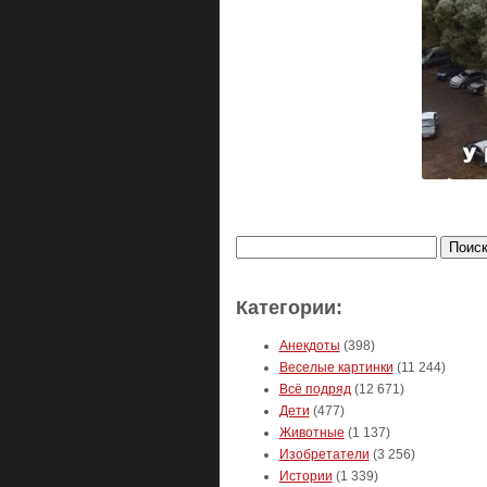
Найти:
Категории:
Анекдоты
(398)
Веселые картинки
(11 244)
Всё подряд
(12 671)
Дети
(477)
Животные
(1 137)
Изобретатели
(3 256)
Истории
(1 339)