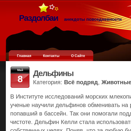
Раздолбаи
анекдоты повседневности
Главная
Контакты
О Сайте
Май
Дельфины
8
Категория:
Всё подряд
,
Животны
В Институте исследований морских млекоп
ученые научили дельфинов обменивать на 
попавший в бассейн. Так они помогали под
чистоте. Дельфин Келли стала использовать
собственных целях. Поняв, что за любую б