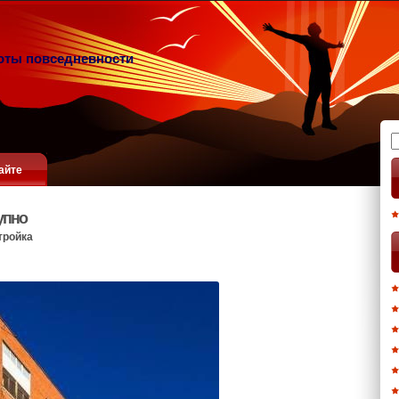
оты повседневности
Н
айте
упно
тройка