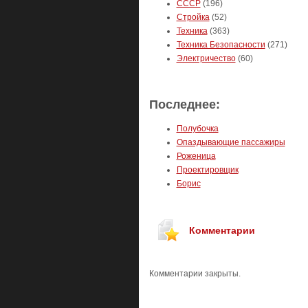
СССР
(196)
Стройка
(52)
Техника
(363)
Техника Безопасности
(271)
Электричество
(60)
Последнее:
Полубочка
Опаздывающие пассажиры
Роженица
Проектировщик
Борис
Комментарии
Комментарии закрыты.