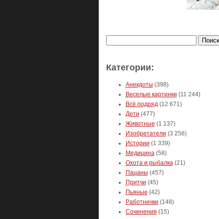
Найти:
Категории:
Анекдоты
(398)
Веселые картинки
(11 244)
Всё подряд
(12 671)
Дети
(477)
Животные
(1 137)
Изобретатели
(3 256)
Истории
(1 339)
Медицина
(58)
Охота и рыбалка
(21)
Пацаны
(457)
Притчи
(45)
Пьяные
(42)
Работнички
(148)
Сочинения
(15)