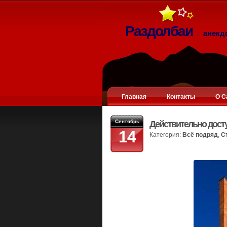
Раздолбаи
анекд
Главная
Контакты
О С
Сентябрь
Действительно дост
14
Категория:
Всё подряд
,
С