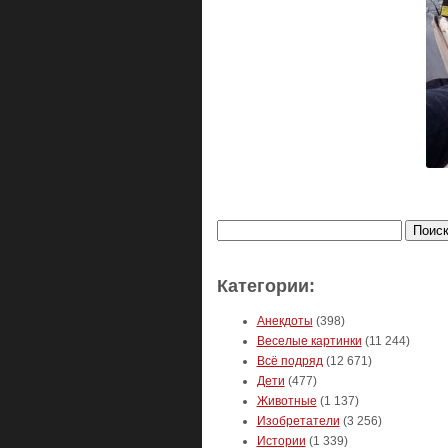
Найти:
Категории:
Анекдоты
(398)
Веселые картинки
(11 244)
Всё подряд
(12 671)
Дети
(477)
Животные
(1 137)
Изобретатели
(3 256)
Истории
(1 339)