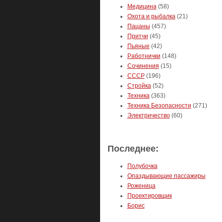
Медицина
(58)
Охота и рыбалка
(21)
Пацаны
(457)
Притчи
(45)
Пьяные
(42)
Работнички
(148)
Сочинения
(15)
СССР
(196)
Стройка
(52)
Техника
(363)
Техника Безопасности
(271)
Электричество
(60)
Последнее:
Полубочка
Опаздывающие пассажиры
Роженица
Проектировщик
Борис