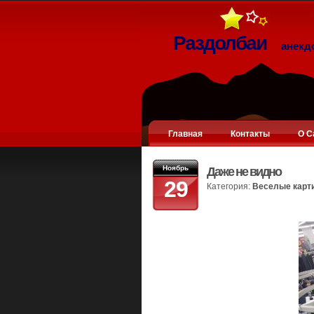
Раздолбаи
анекд
Главная
Контакты
О С
Ноябрь
Даже не видно
29
Категория:
Веселые карт