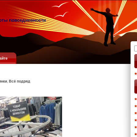
оты повседневности
Н
айте
инки
,
Всё подряд