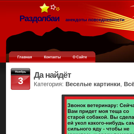
Раздолбаи
анекдоты повседневности
Главная
Контакты
О Сайте
Ноябрь
Да найдёт
3
Категория:
Веселые картинки
,
Вс