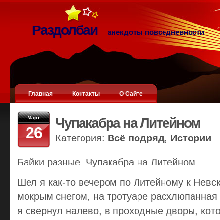
Раздолбаи
анекдоты повседневности
Главная
Контакты
О Сайте
Март
Чупакабра на Литейном
26
Категория:
Всё подряд
,
Истории
Байки разные. Чупакабра на Литейном
Шел я как-то вечером по Литейному к Невс
мокрым снегом, на тротуаре расхлюпанная 
я свернул налево, в проходные дворы, кот