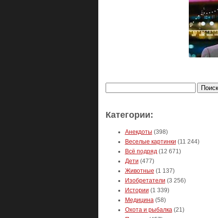
Найти:
Категории:
Анекдоты
(398)
Веселые картинки
(11 244)
Всё подряд
(12 671)
Дети
(477)
Животные
(1 137)
Изобретатели
(3 256)
Истории
(1 339)
Медицина
(58)
Охота и рыбалка
(21)