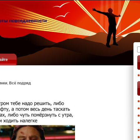
оты повседневности
Н
айте
инки
,
Всё подряд