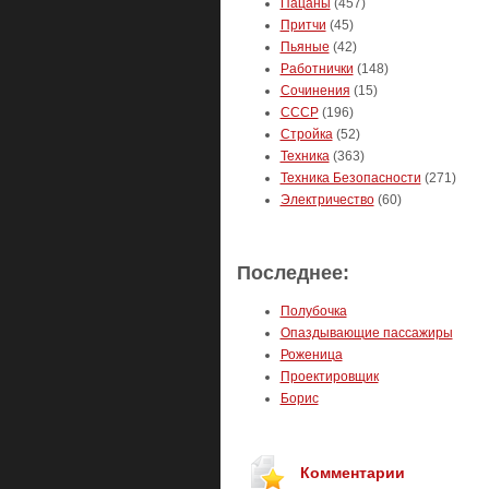
Пацаны
(457)
Притчи
(45)
Пьяные
(42)
Работнички
(148)
Сочинения
(15)
СССР
(196)
Стройка
(52)
Техника
(363)
Техника Безопасности
(271)
Электричество
(60)
Последнее:
Полубочка
Опаздывающие пассажиры
Роженица
Проектировщик
Борис
Комментарии