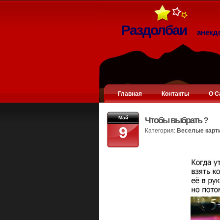
Раздолбаи
анекд
Главная
Контакты
О С
Май
Чтобы выбрать ?
9
Категория:
Веселые карт