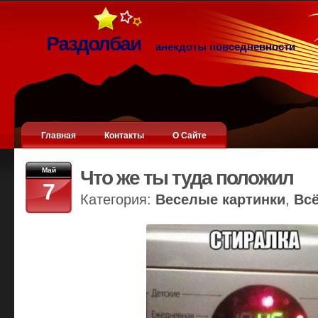
Раздолбаи
анекдоты повседневности
Главная
Контакты
О Сайте
Май
Что же ты туда положил
7
Категория:
Веселые картинки
,
Вс