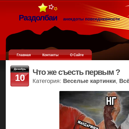
Раздолбаи
анекдоты повседневности
Главная
Контакты
О Сайте
Декабрь
Что же съесть первым ?
10
Категория:
Веселые картинки
,
Вс