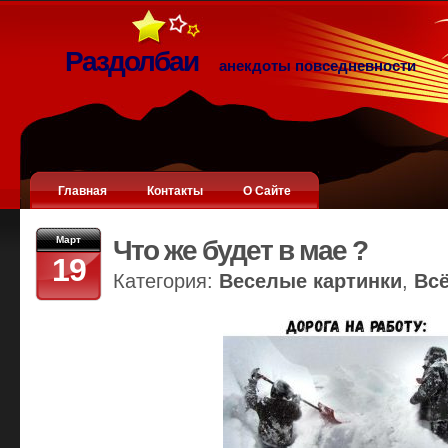
Раздолбаи
анекдоты повседневности
Главная
Контакты
О Сайте
Март
Что же будет в мае ?
19
Категория:
Веселые картинки
,
Вс