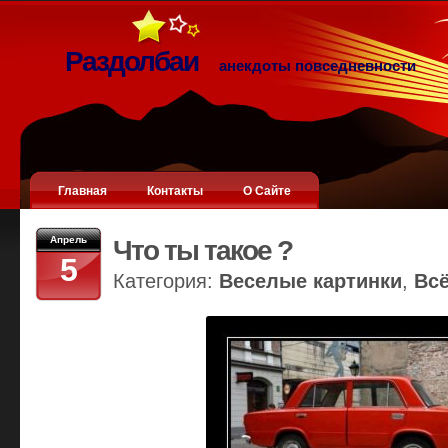
Раздолбаи
анекдоты повседневности
Главная
Контакты
О Сайте
Апрель
Что ты такое ?
5
Категория:
Веселые картинки
,
Вс