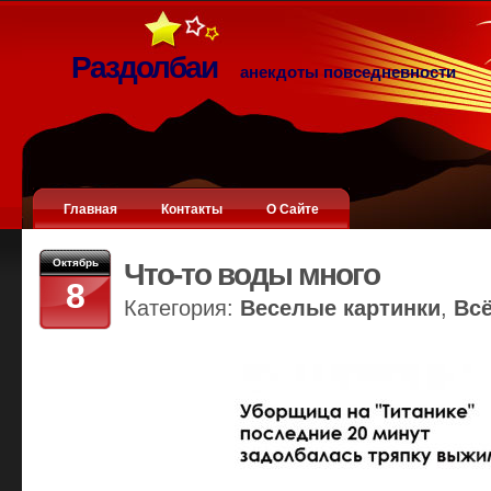
Раздолбаи
анекдоты повседневности
Главная
Контакты
О Сайте
Октябрь
Что-то воды много
8
Категория:
Веселые картинки
,
Вс