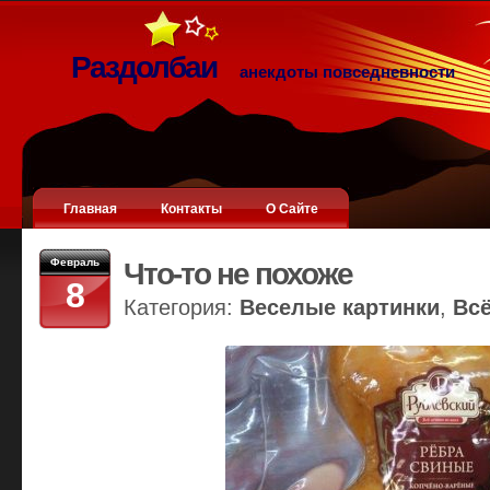
Раздолбаи
анекдоты повседневности
Главная
Контакты
О Сайте
Февраль
Что-то не похоже
8
Категория:
Веселые картинки
,
Вс