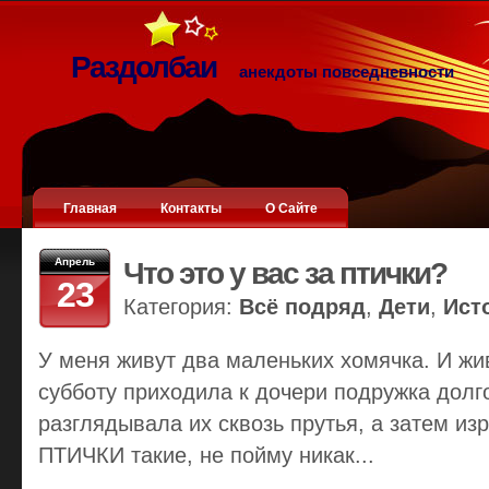
Раздолбаи
анекдоты повседневности
Главная
Контакты
О Сайте
Апрель
Что это у вас за птички?
23
Категория:
Всё подряд
,
Дети
,
Ист
У меня живут два маленьких хомячка. И жив
субботу приходила к дочери подружка долг
разглядывала их сквозь прутья, а затем изр
ПТИЧКИ такие, не пойму никак...