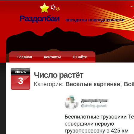
Раздолбаи
анекдоты повседневности
Главная
Контакты
О Сайте
Апрель
Число растёт
3
Категория:
Веселые картинки
,
Вс