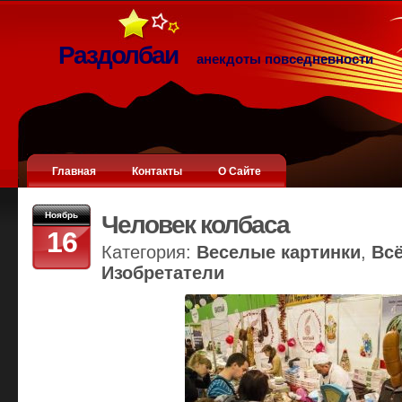
Раздолбаи
анекдоты повседневности
Главная
Контакты
О Сайте
Ноябрь
Человек колбаса
16
Категория:
Веселые картинки
,
Вс
Изобретатели