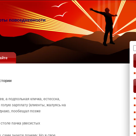
оты повседневности
Н
айте
стории
, а подпольная кличка, естессна,
голую зарплату (клиенты, жалуясь на
однако, пообещал позже
а столе пачка увесистых
 сами знаете почему. Но я свое