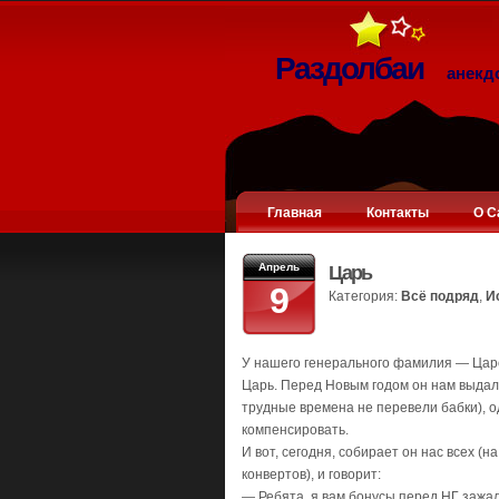
Раздолбаи
анекд
Главная
Контакты
О С
Апрель
Царь
9
Категория:
Всё подряд
,
И
У нашего генерального фамилия — Царев
Царь. Перед Новым годом он нам выдал 
трудные времена не перевели бабки), 
компенсировать.
И вот, сегодня, собирает он нас всех (н
конвертов), и говорит:
— Ребята, я вам бонусы перед НГ зажал,