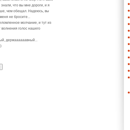
 знали, что вы мне дороги, и я
льше, чем обещал. Надеюсь, вы
меня не бросите...
еломленное молчание, и тут из
 волнения голос нашего
ый, держаааааавный...
)