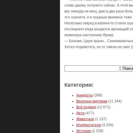
слово держу, получите сейчас. А чтоб вы
вас никогда не кину, даю в два раза бо
это оцените, и в трудные времена тоже 
Несколько секунд в кабинете стояло ош
последнего ряда раздался дрожащий от
инженера-сантехника Ярика:
— Боооже, Царя храни... Сиииииииильн
Хотел подхватить, но от смеха не смог ))
Найти:
Категории:
Анекдоты
(398)
Веселые картинки
(11 244)
Всё подряд
(12 671)
Дети
(477)
Животные
(1 137)
Изобретатели
(3 256)
Истории
(1 339)