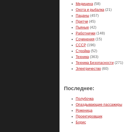
Медицина
(58)
Охота и рыбалка
(21)
Пацаны
(457)
Притчи
(45)
Пьяные
(42)
Работнички
(148)
Сочинения
(15)
СССР
(196)
Стройка
(52)
Техника
(363)
Техника Безопасности
(271)
Электричество
(60)
Последнее:
Полубочка
Опаздывающие пассажиры
Роженица
Проектировщик
Борис