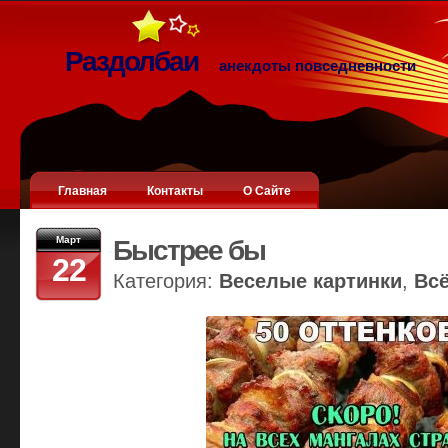
Раздолбаи
анекдоты повседневности
Главная
Контакты
О Сайте
Март
Быстрее бы
22
Категория:
Веселые картинки
,
Вс