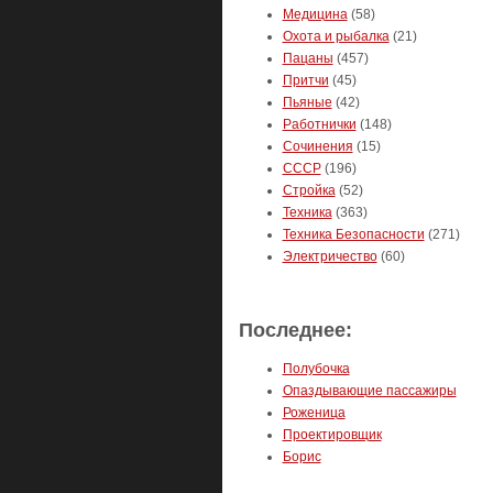
Медицина
(58)
Охота и рыбалка
(21)
Пацаны
(457)
Притчи
(45)
Пьяные
(42)
Работнички
(148)
Сочинения
(15)
СССР
(196)
Стройка
(52)
Техника
(363)
Техника Безопасности
(271)
Электричество
(60)
Последнее:
Полубочка
Опаздывающие пассажиры
Роженица
Проектировщик
Борис