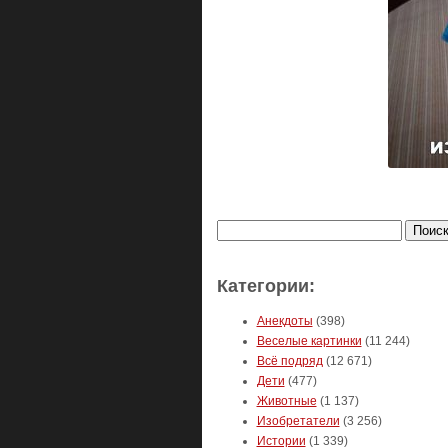
Найти:
Категории:
Анекдоты
(398)
Веселые картинки
(11 244)
Всё подряд
(12 671)
Дети
(477)
Животные
(1 137)
Изобретатели
(3 256)
Истории
(1 339)