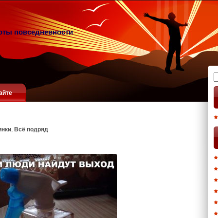
оты повседневности
Н
айте
инки
,
Всё подряд