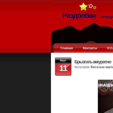
Раздолбаи
анекд
Главная
Контакты
О С
Март
Брызгать аккуратно
11
Категория:
Веселые карт