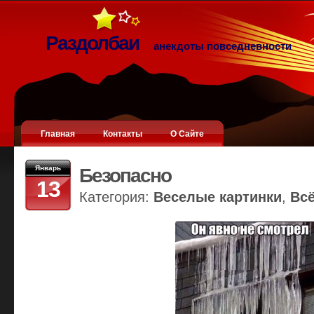
Раздолбаи
анекдоты повседневности
Главная
Контакты
О Сайте
Январь
Безопасно
13
Категория:
Веселые картинки
,
Вс