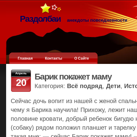
Раздолбаи
анекдоты повседневности
Главная
Контакты
О Сайте
Апрель
Барик покажет маму
20
Категория:
Всё подряд
,
Дети
,
Ист
Сейчас дочь вопит из нашей с женой спаль
чему я Барика научила! Прихожу, лежит на
половине кровати, добрый ребенок бигудю 
(собаку) рядом положил планшет и тарелку 
такая мне: — сейчас Барик покажет маму! 